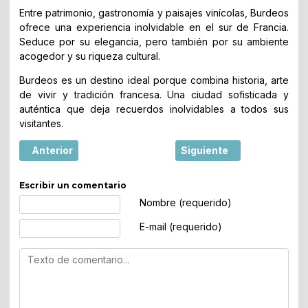
Entre patrimonio, gastronomía y paisajes vinícolas, Burdeos
ofrece una experiencia inolvidable en el sur de Francia.
Seduce por su elegancia, pero también por su ambiente
acogedor y su riqueza cultural.
Burdeos es un destino ideal porque combina historia, arte
de vivir y tradición francesa. Una ciudad sofisticada y
auténtica que deja recuerdos inolvidables a todos sus
visitantes.
Artículo anterior: Collioure, el tesoro mediterráneo entr
Artículo siguiente: El bo
Anterior
Siguiente
Escribir un comentario
Texto de comentario
Nombre (requerido)
E-mail (requerido)