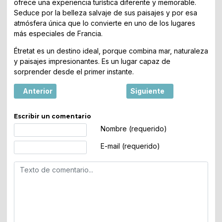
ofrece una experiencia turística diferente y memorable.
Seduce por la belleza salvaje de sus paisajes y por esa
atmósfera única que lo convierte en uno de los lugares
más especiales de Francia.
Étretat es un destino ideal, porque combina mar, naturaleza
y paisajes impresionantes. Es un lugar capaz de
sorprender desde el primer instante.
Artículo anterior: Salers es uno de los pueblos más bello
Artículo siguiente: La Ré
Anterior
Siguiente
Escribir un comentario
Texto de comentario
Nombre (requerido)
E-mail (requerido)