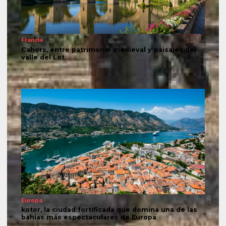
Francia
Cahors, entre patrimonio medieval y paisajes del
valle del Lot
Europa
kotor, la ciudad fortificada que domina una de las
bahías más espectaculares de Europa