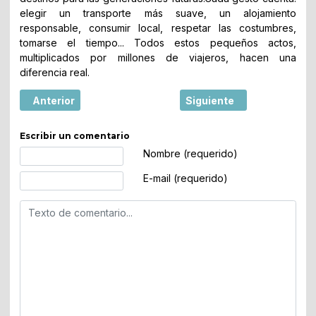
elegir un transporte más suave, un alojamiento
responsable, consumir local, respetar las costumbres,
tomarse el tiempo... Todos estos pequeños actos,
multiplicados por millones de viajeros, hacen una
diferencia real.
Artículo anterior: Mostar, la ciudad europea donde un pue
Artículo siguiente: Saler
Anterior
Siguiente
Escribir un comentario
Texto de comentario
Nombre (requerido)
E-mail (requerido)