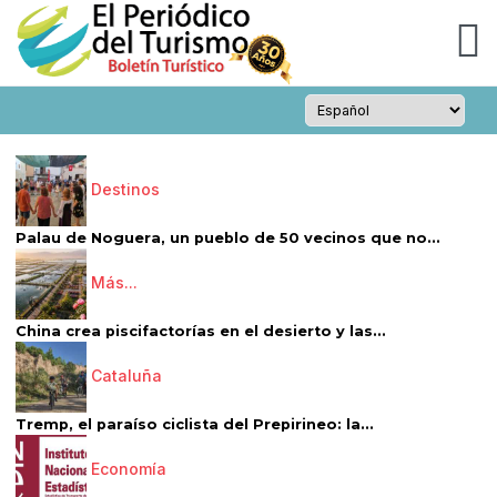
Destinos
Palau de Noguera, un pueblo de 50 vecinos que no...
Más...
China crea piscifactorías en el desierto y las...
Cataluña
Tremp, el paraíso ciclista del Prepirineo: la...
Economía