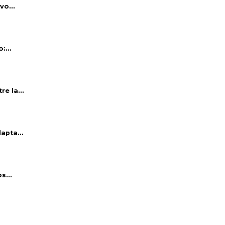
vo...
:...
e la...
apta...
s...