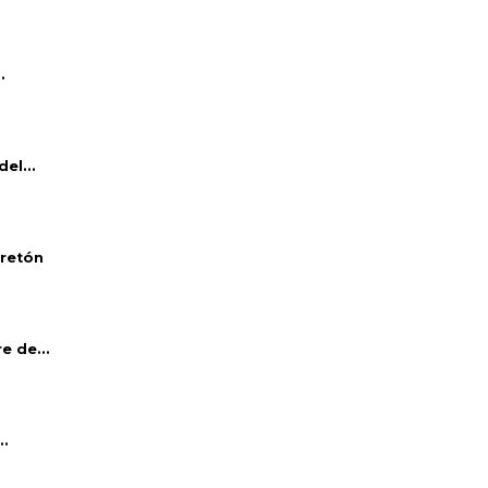
.
el...
bretón
e de...
..