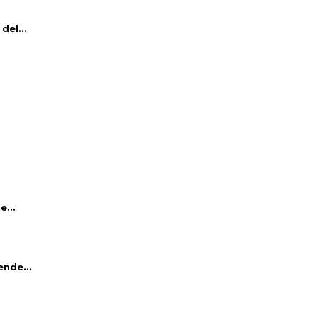
del...
e...
ende...