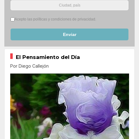
Términos del servicio
*
Acepto las políticas y condiciones de privacidad.
Enviar
El Pensamiento del Día
Por Diego Callejón