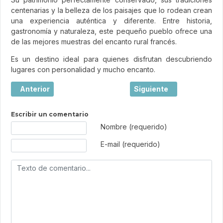
centenarias y la belleza de los paisajes que lo rodean crean
una experiencia auténtica y diferente. Entre historia,
gastronomía y naturaleza, este pequeño pueblo ofrece una
de las mejores muestras del encanto rural francés.
Es un destino ideal para quienes disfrutan descubriendo
lugares con personalidad y mucho encanto.
Artículo anterior: El turismo sostenible y las buenas prác
Artículo siguiente: Étret
Anterior
Siguiente
Escribir un comentario
Texto de comentario
Nombre (requerido)
E-mail (requerido)