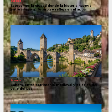
Europa
Estocolmo: la ciudad donde la historia navega
entre islas y el futuro se refleja en el agua
Francia
Cahors, entre patrimonio medieval y paisajes del
valle del Lot