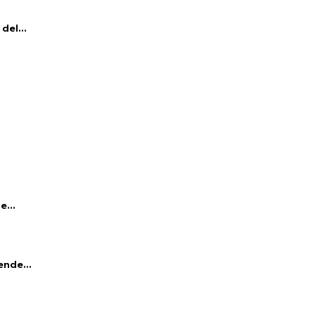
del...
e...
ende...