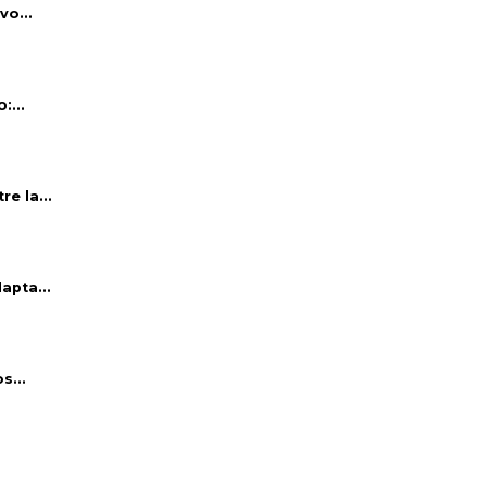
vo...
:...
e la...
apta...
s...