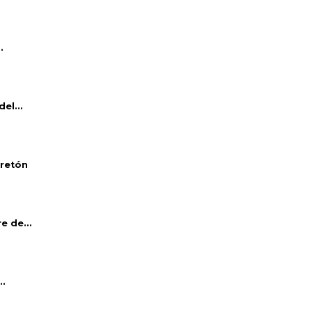
.
el...
bretón
e de...
..