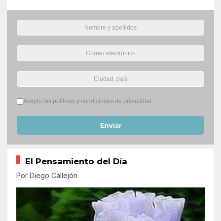
Términos del servicio
*
Acepto las políticas y condiciones de privacidad.
Enviar
El Pensamiento del Día
Por Diego Callejón