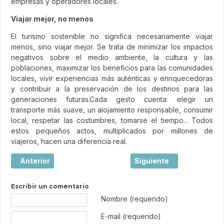
empresas y operadores locales.
Viajar mejor, no menos
El turismo sostenible no significa necesariamente viajar
menos, sino viajar mejor. Se trata de minimizar los impactos
negativos sobre el medio ambiente, la cultura y las
poblaciones, maximizar los beneficios para las comunidades
locales, vivir experiencias más auténticas y enriquecedoras
y contribuir a la preservación de los destinos para las
generaciones futuras.Cada gesto cuenta: elegir un
transporte más suave, un alojamiento responsable, consumir
local, respetar las costumbres, tomarse el tiempo... Todos
estos pequeños actos, multiplicados por millones de
viajeros, hacen una diferencia real.
Artículo anterior: Mostar, la ciudad europea donde un puen
Artículo siguiente: Saler
Anterior
Siguiente
Escribir un comentario
Texto de comentario
Nombre (requerido)
E-mail (requerido)