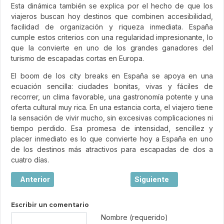
Esta dinámica también se explica por el hecho de que los
viajeros buscan hoy destinos que combinen accesibilidad,
facilidad de organización y riqueza inmediata. España
cumple estos criterios con una regularidad impresionante, lo
que la convierte en uno de los grandes ganadores del
turismo de escapadas cortas en Europa.
El boom de los city breaks en España se apoya en una
ecuación sencilla: ciudades bonitas, vivas y fáciles de
recorrer, un clima favorable, una gastronomía potente y una
oferta cultural muy rica. En una estancia corta, el viajero tiene
la sensación de vivir mucho, sin excesivas complicaciones ni
tiempo perdido. Esa promesa de intensidad, sencillez y
placer inmediato es lo que convierte hoy a España en uno
de los destinos más atractivos para escapadas de dos a
cuatro días.
Artículo anterior: Burdeos, la joya elegante del suroeste d
Artículo siguiente: Viaj
Anterior
Siguiente
Escribir un comentario
Texto de comentario
Nombre (requerido)