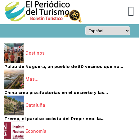
Destinos
Palau de Noguera, un pueblo de 50 vecinos que no...
Más...
China crea piscifactorías en el desierto y las...
Cataluña
Tremp, el paraíso ciclista del Prepirineo: la...
Economía