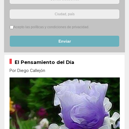
Términos del servicio
*
Acepto las políticas y condiciones de privacidad.
Enviar
El Pensamiento del Día
Por Diego Callejón