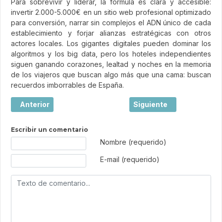
Para sobrevivir y liderar, la fórmula es clara y accesible:
invertir 2.000-5.000€ en un sitio web profesional optimizado
para conversión, narrar sin complejos el ADN único de cada
establecimiento y forjar alianzas estratégicas con otros
actores locales. Los gigantes digitales pueden dominar los
algoritmos y los big data, pero los hoteles independientes
siguen ganando corazones, lealtad y noches en la memoria
de los viajeros que buscan algo más que una cama: buscan
recuerdos imborrables de España.
Artículo anterior: Viajar: mucho más que hacer turismo
Artículo siguiente: El l
Anterior
Siguiente
Escribir un comentario
Texto de comentario
Nombre (requerido)
E-mail (requerido)