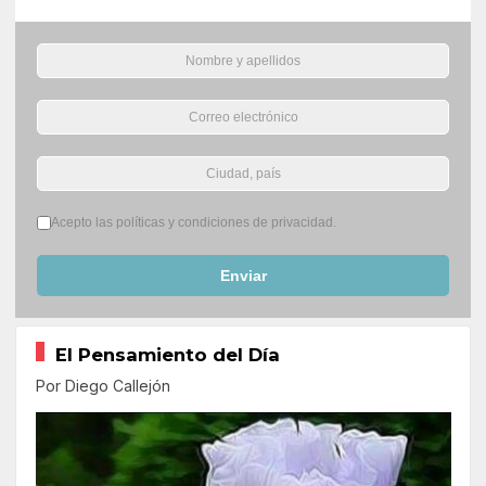
Términos del servicio
*
Acepto las políticas y condiciones de privacidad.
Enviar
El Pensamiento del Día
Por Diego Callejón