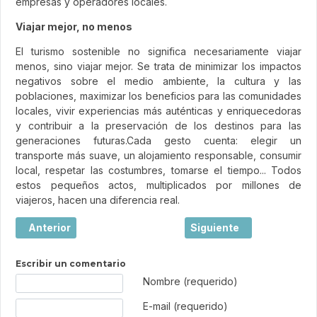
empresas y operadores locales.
Viajar mejor, no menos
El turismo sostenible no significa necesariamente viajar
menos, sino viajar mejor. Se trata de minimizar los impactos
negativos sobre el medio ambiente, la cultura y las
poblaciones, maximizar los beneficios para las comunidades
locales, vivir experiencias más auténticas y enriquecedoras
y contribuir a la preservación de los destinos para las
generaciones futuras.Cada gesto cuenta: elegir un
transporte más suave, un alojamiento responsable, consumir
local, respetar las costumbres, tomarse el tiempo... Todos
estos pequeños actos, multiplicados por millones de
viajeros, hacen una diferencia real.
Artículo anterior: Mostar, la ciudad europea donde un puen
Artículo siguiente: Saler
Anterior
Siguiente
Escribir un comentario
Texto de comentario
Nombre (requerido)
E-mail (requerido)