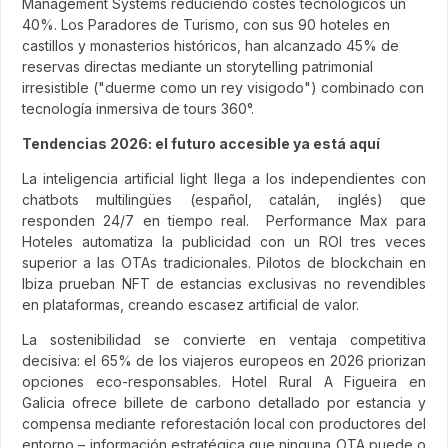
Management Systems reduciendo costes tecnológicos un
40%. Los Paradores de Turismo, con sus 90 hoteles en
castillos y monasterios históricos, han alcanzado 45% de
reservas directas mediante un storytelling patrimonial
irresistible ("duerme como un rey visigodo") combinado con
tecnología inmersiva de tours 360°.
Tendencias 2026: el futuro accesible ya está aquí
La inteligencia artificial light llega a los independientes con
chatbots multilingües (español, catalán, inglés) que
responden 24/7 en tiempo real. Performance Max para
Hoteles automatiza la publicidad con un ROI tres veces
superior a las OTAs tradicionales. Pilotos de blockchain en
Ibiza prueban NFT de estancias exclusivas no revendibles
en plataformas, creando escasez artificial de valor.
La sostenibilidad se convierte en ventaja competitiva
decisiva: el 65% de los viajeros europeos en 2026 priorizan
opciones eco-responsables. Hotel Rural A Figueira en
Galicia ofrece billete de carbono detallado por estancia y
compensa mediante reforestación local con productores del
entorno – información estratégica que ninguna OTA puede o