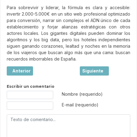
Para sobrevivir y liderar, la fórmula es clara y accesible:
invertir 2.000-5.000€ en un sitio web profesional optimizado
para conversión, narrar sin complejos el ADN único de cada
establecimiento y forjar alianzas estratégicas con otros
actores locales. Los gigantes digitales pueden dominar los
algoritmos y los big data, pero los hoteles independientes
siguen ganando corazones, lealtad y noches en la memoria
de los viajeros que buscan algo más que una cama: buscan
recuerdos imborrables de España.
Artículo anterior: Viajar: mucho más que hacer turismo
Artículo siguiente: El l
Anterior
Siguiente
Escribir un comentario
Texto de comentario
Nombre (requerido)
E-mail (requerido)