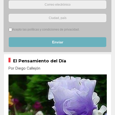
Términos del servicio
*
Acepto las políticas y condiciones de privacidad.
Enviar
El Pensamiento del Día
Por Diego Callejón