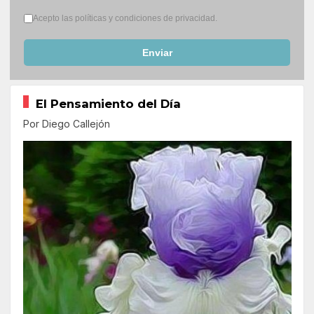
Términos del servicio
*
Acepto las políticas y condiciones de privacidad.
Enviar
El Pensamiento del Día
Por Diego Callejón