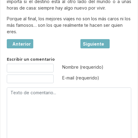
importa si el destino está al otro lado del mundo o a unas
horas de casa: siempre hay algo nuevo por vivir.
Porque al final, los mejores viajes no son los más caros ni los
más famosos… son los que realmente te hacen ser quien
eres.
Artículo anterior: El boom de los city breaks en España: p
Artículo siguiente: Los h
Anterior
Siguiente
Escribir un comentario
Texto de comentario
Nombre (requerido)
E-mail (requerido)