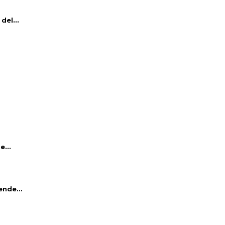
del...
e...
ende...