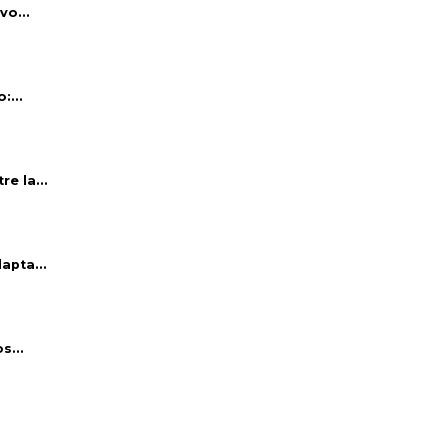
vo...
:...
e la...
apta...
s...