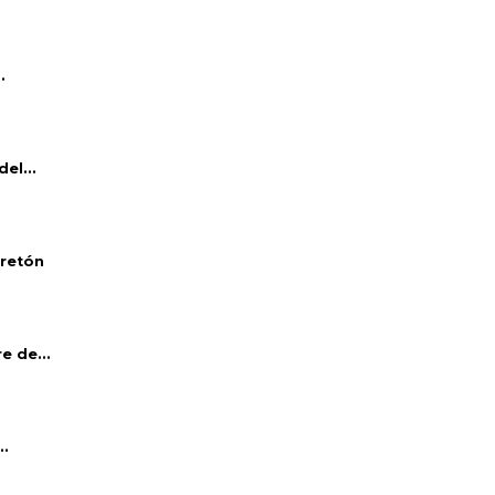
.
el...
bretón
e de...
..