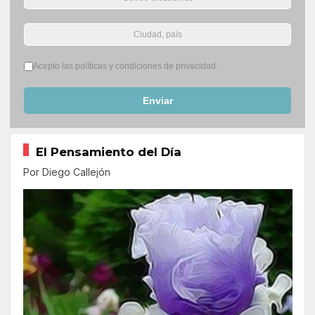
Términos del servicio
*
Acepto las políticas y condiciones de privacidad.
Enviar
El Pensamiento del Día
Por Diego Callejón