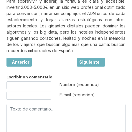
Para sobrevivir y liderar, la fórmula es clara y accesible:
invertir 2.000-5.000€ en un sitio web profesional optimizado
para conversión, narrar sin complejos el ADN único de cada
establecimiento y forjar alianzas estratégicas con otros
actores locales. Los gigantes digitales pueden dominar los
algoritmos y los big data, pero los hoteles independientes
siguen ganando corazones, lealtad y noches en la memoria
de los viajeros que buscan algo más que una cama: buscan
recuerdos imborrables de España.
Artículo anterior: Viajar: mucho más que hacer turismo
Artículo siguiente: El l
Anterior
Siguiente
Escribir un comentario
Texto de comentario
Nombre (requerido)
E-mail (requerido)