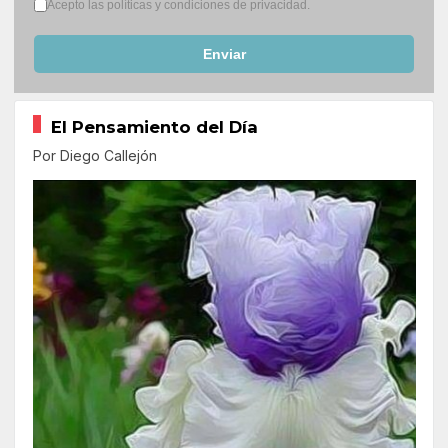
Términos del servicio
*
Acepto las políticas y condiciones de privacidad.
Enviar
El Pensamiento del Día
Por Diego Callejón