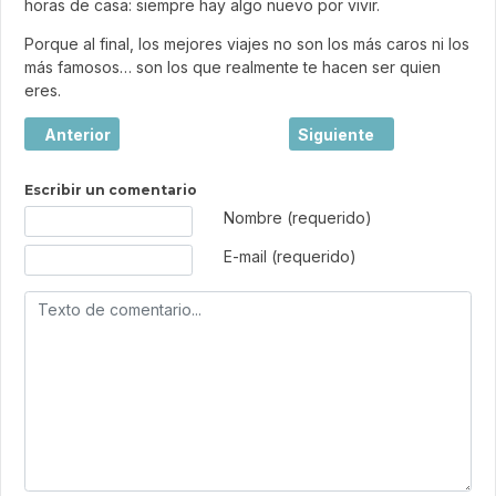
horas de casa: siempre hay algo nuevo por vivir.
Porque al final, los mejores viajes no son los más caros ni los
más famosos… son los que realmente te hacen ser quien
eres.
Artículo anterior: El boom de los city breaks en España: p
Artículo siguiente: Los h
Anterior
Siguiente
Escribir un comentario
Texto de comentario
Nombre (requerido)
E-mail (requerido)