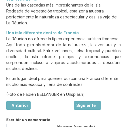
Una de las cascadas más impresionantes de la isla.
Rodeada de vegetación tropical, esta zona muestra
perfectamente la naturaleza espectacular y casi salvaje de
La Réunion.
Una isla diferente dentro de Francia
La Réunion no ofrece la típica experiencia turística francesa.
Aquí todo gira alrededor de la naturaleza, la aventura y la
diversidad cultural. Entre volcanes, selva tropical y pueblos
criollos, la isla ofrece paisajes y experiencias que
sorprenden incluso a viajeros acostumbrados a descubrir
muchos destinos.
Es un lugar ideal para quienes buscan una Francia diferente,
mucho más exótica y llena de contrastes.
(Foto de Fabien BELLANGER en Unsplash)
Artículo anterior: Étretat, la magia de los acantilados de
Artículo siguiente: Coll
Anterior
Siguiente
Escribir un comentario
Texto de comentario
Nombre (requerido)