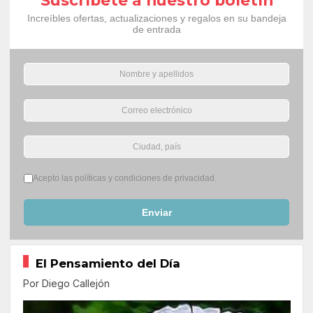
Suscríbete a nuestro boletín
Increíbles ofertas, actualizaciones y regalos en su bandeja
de entrada
Términos del servicio
*
Acepto las políticas y condiciones de privacidad.
Enviar
El Pensamiento del Día
Por Diego Callejón