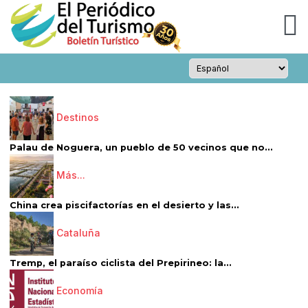
Destinos
Palau de Noguera, un pueblo de 50 vecinos que no...
Más...
China crea piscifactorías en el desierto y las...
Cataluña
Tremp, el paraíso ciclista del Prepirineo: la...
Economía