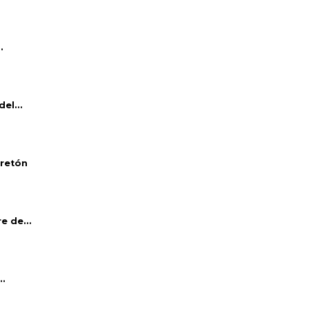
.
el...
bretón
e de...
..