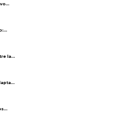
vo...
:...
e la...
apta...
s...