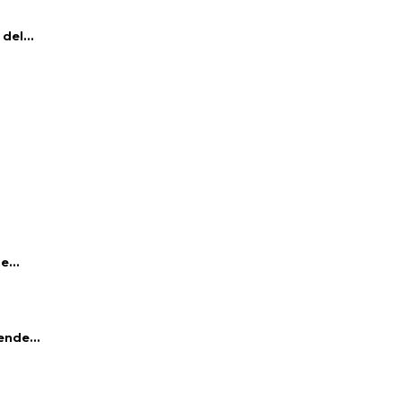
del...
e...
ende...