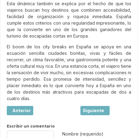
Esta dinámica también se explica por el hecho de que los
viajeros buscan hoy destinos que combinen accesibilidad,
facilidad de organización y riqueza inmediata. España
cumple estos criterios con una regularidad impresionante, lo
que la convierte en uno de los grandes ganadores del
turismo de escapadas cortas en Europa.
El boom de los city breaks en España se apoya en una
ecuación sencilla: ciudades bonitas, vivas y fáciles de
recorrer, un clima favorable, una gastronomía potente y una
oferta cultural muy rica. En una estancia corta, el viajero tiene
la sensación de vivir mucho, sin excesivas complicaciones ni
tiempo perdido. Esa promesa de intensidad, sencillez y
placer inmediato es lo que convierte hoy a España en uno
de los destinos más atractivos para escapadas de dos a
cuatro días.
Artículo anterior: Burdeos, la joya elegante del suroeste d
Artículo siguiente: Viaj
Anterior
Siguiente
Escribir un comentario
Texto de comentario
Nombre (requerido)