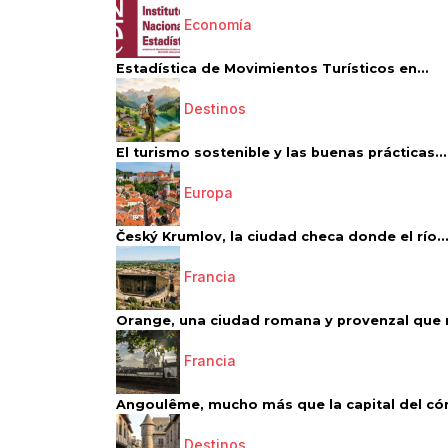
Economía
Estadística de Movimientos Turísticos en...
Destinos
El turismo sostenible y las buenas prácticas...
Europa
Český Krumlov, la ciudad checa donde el río..
Francia
Orange, una ciudad romana y provenzal que 
Francia
Angoulême, mucho más que la capital del có
Destinos