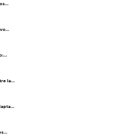
s...
vo...
:...
e la...
apta...
s...