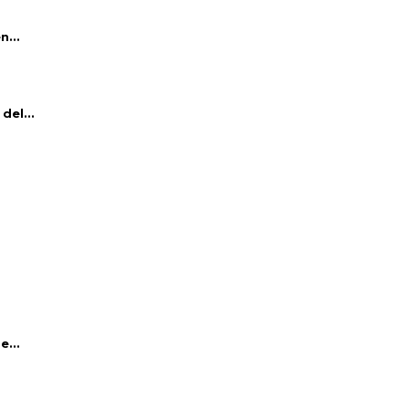
n...
del...
e...