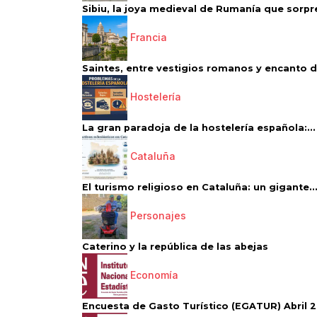
Sibiu, la joya medieval de Rumanía que sorpr
Francia
Saintes, entre vestigios romanos y encanto de
Hostelería
La gran paradoja de la hostelería española:...
Cataluña
El turismo religioso en Cataluña: un gigante..
Personajes
Caterino y la república de las abejas
Economía
Encuesta de Gasto Turístico (EGATUR) Abril 20