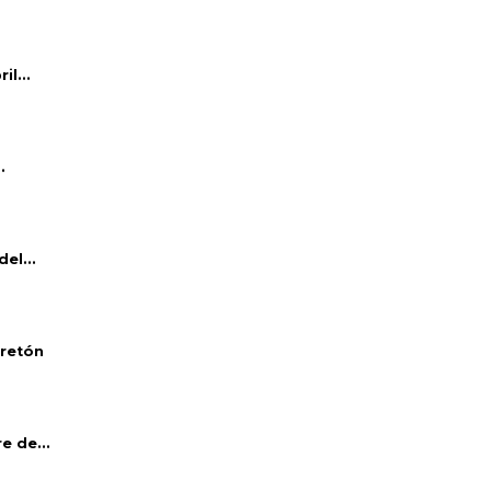
l...
.
el...
bretón
e de...