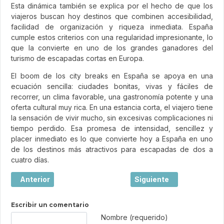
Esta dinámica también se explica por el hecho de que los
viajeros buscan hoy destinos que combinen accesibilidad,
facilidad de organización y riqueza inmediata. España
cumple estos criterios con una regularidad impresionante, lo
que la convierte en uno de los grandes ganadores del
turismo de escapadas cortas en Europa.
El boom de los city breaks en España se apoya en una
ecuación sencilla: ciudades bonitas, vivas y fáciles de
recorrer, un clima favorable, una gastronomía potente y una
oferta cultural muy rica. En una estancia corta, el viajero tiene
la sensación de vivir mucho, sin excesivas complicaciones ni
tiempo perdido. Esa promesa de intensidad, sencillez y
placer inmediato es lo que convierte hoy a España en uno
de los destinos más atractivos para escapadas de dos a
cuatro días.
Artículo anterior: Burdeos, la joya elegante del suroeste d
Artículo siguiente: Viaj
Anterior
Siguiente
Escribir un comentario
Texto de comentario
Nombre (requerido)