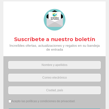
Suscríbete a nuestro boletín
Increíbles ofertas, actualizaciones y regalos en su bandeja
de entrada
Términos del servicio
*
Acepto las políticas y condiciones de privacidad.