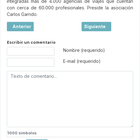
integradas más de 4.000 agencias de viajes que cuentan
con cerca de 60.000 profesionales. Preside la asociación
Carlos Garrido.
Artículo anterior: Medidas urgentes contra el intrusismo
Artículo siguiente: El co
Anterior
Siguiente
Escribir un comentario
Texto de comentario
Nombre (requerido)
E-mail (requerido)
1000
simbolos