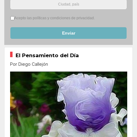
Términos del servicio
*
Acepto las políticas y condiciones de privacidad.
Enviar
El Pensamiento del Día
Por Diego Callejón