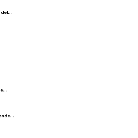
del...
e...
ende...