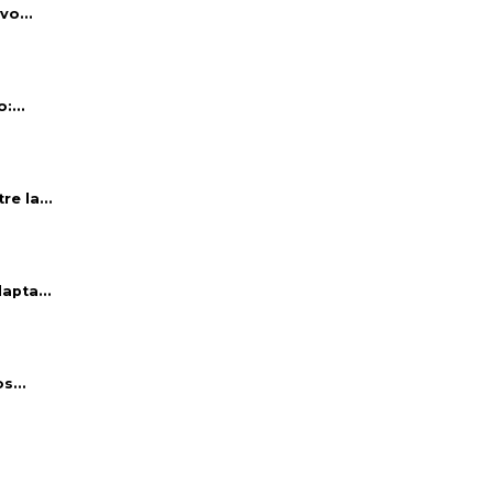
vo...
:...
e la...
apta...
s...