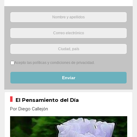
Términos del servicio
*
Acepto las políticas y condiciones de privacidad.
Enviar
El Pensamiento del Día
Por Diego Callejón