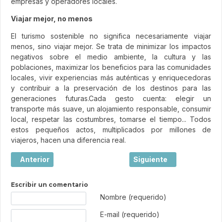
empresas y operadores locales.
Viajar mejor, no menos
El turismo sostenible no significa necesariamente viajar
menos, sino viajar mejor. Se trata de minimizar los impactos
negativos sobre el medio ambiente, la cultura y las
poblaciones, maximizar los beneficios para las comunidades
locales, vivir experiencias más auténticas y enriquecedoras
y contribuir a la preservación de los destinos para las
generaciones futuras.Cada gesto cuenta: elegir un
transporte más suave, un alojamiento responsable, consumir
local, respetar las costumbres, tomarse el tiempo... Todos
estos pequeños actos, multiplicados por millones de
viajeros, hacen una diferencia real.
Artículo anterior: Mostar, la ciudad europea donde un puen
Artículo siguiente: Saler
Anterior
Siguiente
Escribir un comentario
Texto de comentario
Nombre (requerido)
E-mail (requerido)