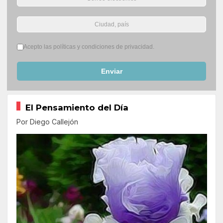
Términos del servicio
*
Acepto las políticas y condiciones de privacidad.
Enviar
El Pensamiento del Día
Por Diego Callejón