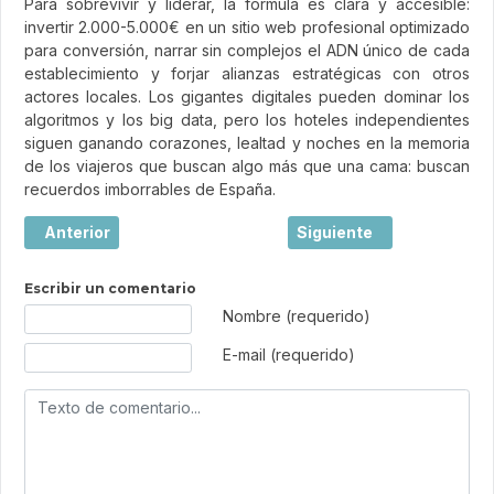
Para sobrevivir y liderar, la fórmula es clara y accesible:
invertir 2.000-5.000€ en un sitio web profesional optimizado
para conversión, narrar sin complejos el ADN único de cada
establecimiento y forjar alianzas estratégicas con otros
actores locales. Los gigantes digitales pueden dominar los
algoritmos y los big data, pero los hoteles independientes
siguen ganando corazones, lealtad y noches en la memoria
de los viajeros que buscan algo más que una cama: buscan
recuerdos imborrables de España.
Artículo anterior: Viajar: mucho más que hacer turismo
Artículo siguiente: El l
Anterior
Siguiente
Escribir un comentario
Texto de comentario
Nombre (requerido)
E-mail (requerido)