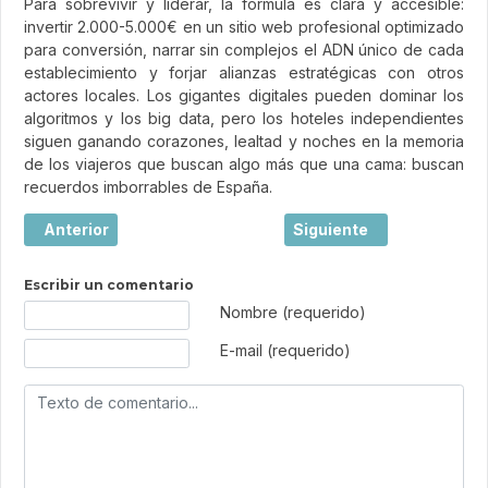
Para sobrevivir y liderar, la fórmula es clara y accesible:
invertir 2.000-5.000€ en un sitio web profesional optimizado
para conversión, narrar sin complejos el ADN único de cada
establecimiento y forjar alianzas estratégicas con otros
actores locales. Los gigantes digitales pueden dominar los
algoritmos y los big data, pero los hoteles independientes
siguen ganando corazones, lealtad y noches en la memoria
de los viajeros que buscan algo más que una cama: buscan
recuerdos imborrables de España.
Artículo anterior: Viajar: mucho más que hacer turismo
Artículo siguiente: El l
Anterior
Siguiente
Escribir un comentario
Texto de comentario
Nombre (requerido)
E-mail (requerido)