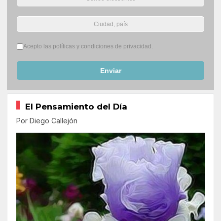
Términos del servicio
*
Acepto las políticas y condiciones de privacidad.
Enviar
El Pensamiento del Día
Por Diego Callejón