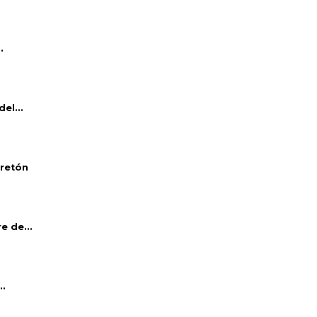
.
el...
bretón
e de...
..