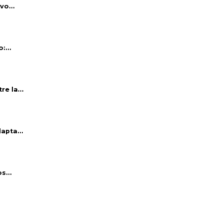
vo...
:...
e la...
apta...
s...