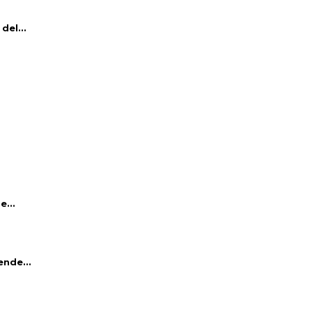
del...
e...
ende...