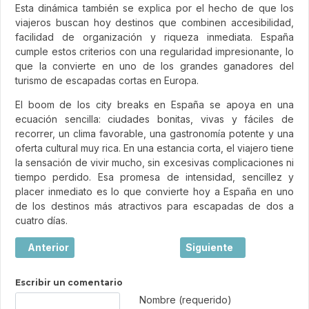
Esta dinámica también se explica por el hecho de que los
viajeros buscan hoy destinos que combinen accesibilidad,
facilidad de organización y riqueza inmediata. España
cumple estos criterios con una regularidad impresionante, lo
que la convierte en uno de los grandes ganadores del
turismo de escapadas cortas en Europa.
El boom de los city breaks en España se apoya en una
ecuación sencilla: ciudades bonitas, vivas y fáciles de
recorrer, un clima favorable, una gastronomía potente y una
oferta cultural muy rica. En una estancia corta, el viajero tiene
la sensación de vivir mucho, sin excesivas complicaciones ni
tiempo perdido. Esa promesa de intensidad, sencillez y
placer inmediato es lo que convierte hoy a España en uno
de los destinos más atractivos para escapadas de dos a
cuatro días.
Artículo anterior: Burdeos, la joya elegante del suroeste d
Artículo siguiente: Viaj
Anterior
Siguiente
Escribir un comentario
Texto de comentario
Nombre (requerido)