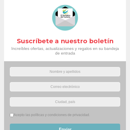
Suscríbete a nuestro boletín
Increíbles ofertas, actualizaciones y regalos en su bandeja
de entrada
Términos del servicio
*
Acepto las políticas y condiciones de privacidad.
Enviar