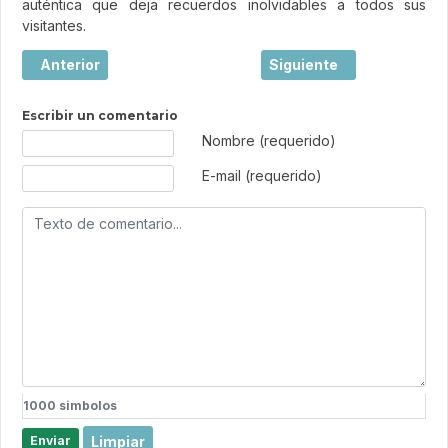
auténtica que deja recuerdos inolvidables a todos sus
visitantes.
Artículo anterior: Collioure, el tesoro mediterráneo entre
Artículo siguiente: El b
Anterior
Siguiente
Escribir un comentario
Texto de comentario
Nombre (requerido)
E-mail (requerido)
1000
simbolos
Limpiar
Enviar