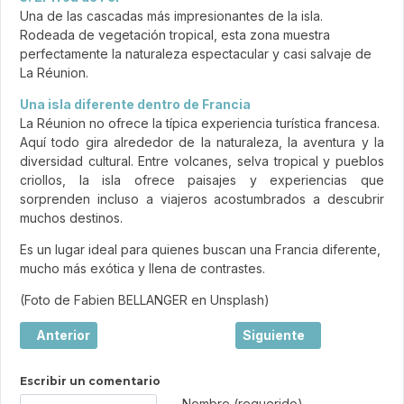
Una de las cascadas más impresionantes de la isla.
Rodeada de vegetación tropical, esta zona muestra
perfectamente la naturaleza espectacular y casi salvaje de
La Réunion.
Una isla diferente dentro de Francia
La Réunion no ofrece la típica experiencia turística francesa.
Aquí todo gira alrededor de la naturaleza, la aventura y la
diversidad cultural. Entre volcanes, selva tropical y pueblos
criollos, la isla ofrece paisajes y experiencias que
sorprenden incluso a viajeros acostumbrados a descubrir
muchos destinos.
Es un lugar ideal para quienes buscan una Francia diferente,
mucho más exótica y llena de contrastes.
(Foto de Fabien BELLANGER en Unsplash)
Artículo anterior: Étretat, la magia de los acantilados de
Artículo siguiente: Coll
Anterior
Siguiente
Escribir un comentario
Texto de comentario
Nombre (requerido)