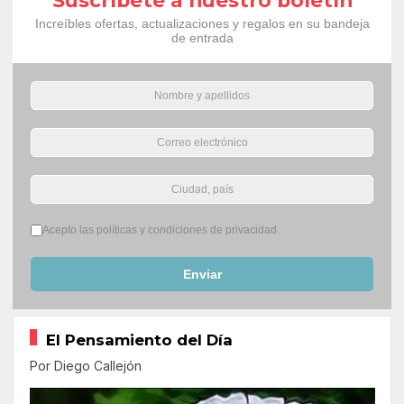
Suscríbete a nuestro boletín
Increíbles ofertas, actualizaciones y regalos en su bandeja
de entrada
Términos del servicio
*
Acepto las políticas y condiciones de privacidad.
Enviar
El Pensamiento del Día
Por Diego Callejón