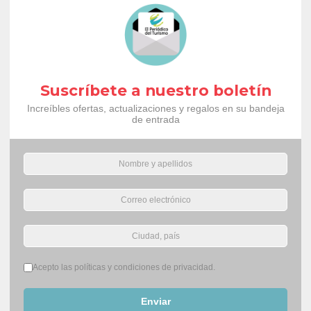
Suscríbete a nuestro boletín
Increíbles ofertas, actualizaciones y regalos en su bandeja
de entrada
Términos del servicio
*
Acepto las políticas y condiciones de privacidad.
Enviar