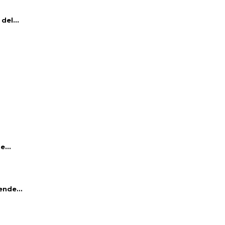
del...
e...
ende...