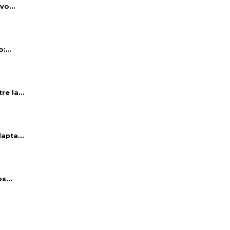
vo...
:...
e la...
apta...
s...