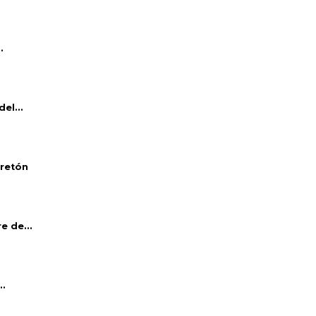
.
el...
bretón
e de...
..