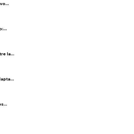
vo...
:...
e la...
apta...
s...