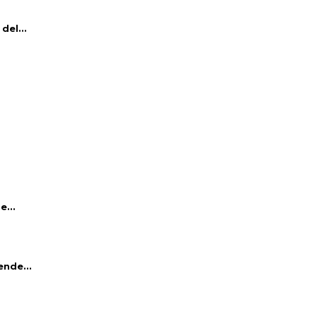
del...
e...
ende...