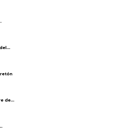
.
el...
bretón
e de...
..