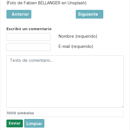
(Foto de Fabien BELLANGER en Unsplash)
Artículo anterior: Étretat, la magia de los acantilados de
Artículo siguiente: Coll
Anterior
Siguiente
Escribir un comentario
Texto de comentario
Nombre (requerido)
E-mail (requerido)
1000
simbolos
Limpiar
Enviar