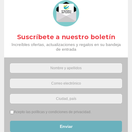
Suscríbete a nuestro boletín
Increíbles ofertas, actualizaciones y regalos en su bandeja
de entrada
Términos del servicio
*
Acepto las políticas y condiciones de privacidad.
Enviar