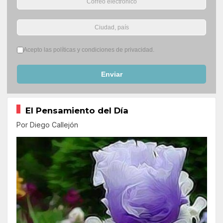
Términos del servicio
*
Acepto las políticas y condiciones de privacidad.
Enviar
El Pensamiento del Día
Por Diego Callejón