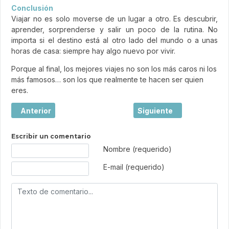
Conclusión
Viajar no es solo moverse de un lugar a otro. Es descubrir,
aprender, sorprenderse y salir un poco de la rutina. No
importa si el destino está al otro lado del mundo o a unas
horas de casa: siempre hay algo nuevo por vivir.
Porque al final, los mejores viajes no son los más caros ni los
más famosos… son los que realmente te hacen ser quien
eres.
Artículo anterior: El boom de los city breaks en España: p
Artículo siguiente: Los h
Anterior
Siguiente
Escribir un comentario
Texto de comentario
Nombre (requerido)
E-mail (requerido)