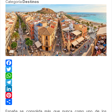
Categoría:
Destinos
Facebook
Twitter
WhatsApp
Telegram
LinkedIn
Pinterest
Share
España se consolida más que nunca como uno de los