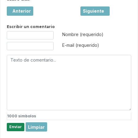
Artículo anterior: Burdeos, la joya elegante del suroeste d
Artículo siguiente: Viaj
Anterior
Siguiente
Escribir un comentario
Texto de comentario
Nombre (requerido)
E-mail (requerido)
1000
simbolos
Limpiar
Enviar