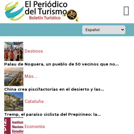
Destinos
Palau de Noguera, un pueblo de 50 vecinos que no...
Más...
China crea piscifactorías en el desierto y las...
Cataluña
Tremp, el paraíso ciclista del Prepirineo: la...
Economía