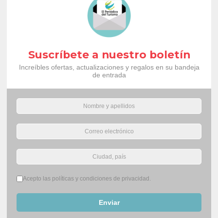
Suscríbete a nuestro boletín
Increíbles ofertas, actualizaciones y regalos en su bandeja
de entrada
Términos del servicio
*
Acepto las políticas y condiciones de privacidad.
Enviar