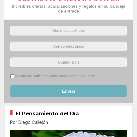
Increíbles ofertas, actualizaciones y regalos en su bandeja
de entrada
Términos del servicio
*
Acepto las políticas y condiciones de privacidad.
Enviar
El Pensamiento del Día
Por Diego Callejón