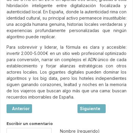
hibridación inteligente entre digitalización focalizada y
autenticidad local. En España, donde la autenticidad rima con
identidad cultural, su principal activo permanece insustituible:
una acogida humana genuina, historias locales verdaderas y
experiencias profundamente personalizadas que ningún
algoritmo puede replicar.
Para sobrevivir y liderar, la fórmula es clara y accesible:
invertir 2.000-5.000€ en un sitio web profesional optimizado
para conversión, narrar sin complejos el ADN único de cada
establecimiento y forjar alianzas estratégicas con otros
actores locales. Los gigantes digitales pueden dominar los
algoritmos y los big data, pero los hoteles independientes
siguen ganando corazones, lealtad y noches en la memoria
de los viajeros que buscan algo más que una cama: buscan
recuerdos imborrables de España.
Artículo anterior: Viajar: mucho más que hacer turismo
Artículo siguiente: El l
Anterior
Siguiente
Escribir un comentario
Texto de comentario
Nombre (requerido)