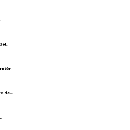
.
el...
bretón
e de...
..