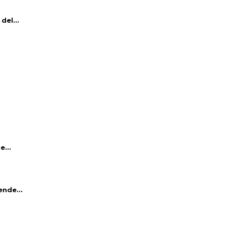
del...
e...
ende...