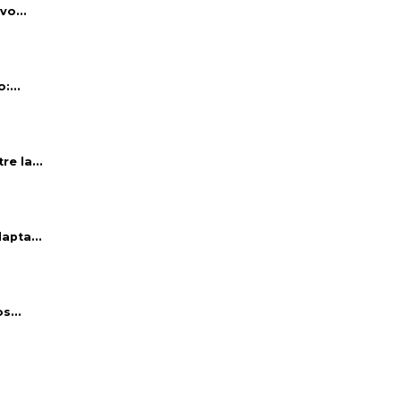
vo...
:...
e la...
apta...
s...