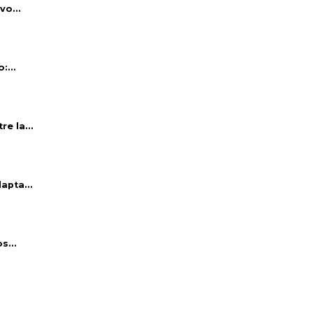
vo...
:...
e la...
apta...
s...