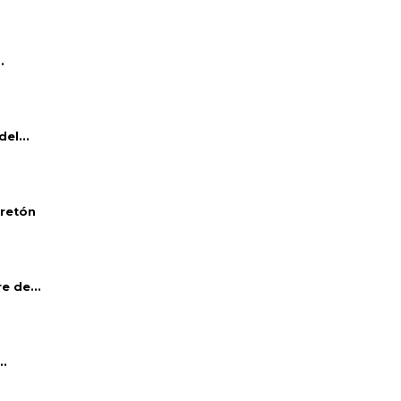
.
el...
bretón
e de...
..