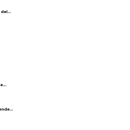
del...
e...
ende...