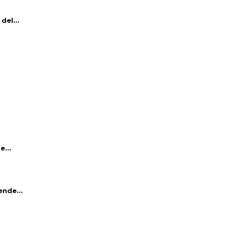
del...
e...
ende...