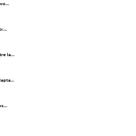
vo...
:...
e la...
apta...
s...