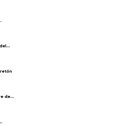
.
el...
bretón
e de...
..