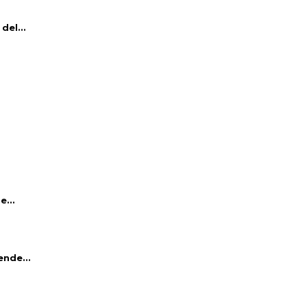
del...
e...
ende...