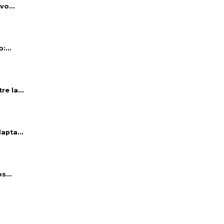
vo...
:...
e la...
apta...
s...