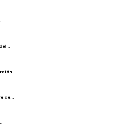
.
el...
bretón
e de...
..