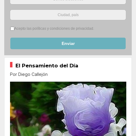
Términos del servicio
*
Acepto las políticas y condiciones de privacidad.
Enviar
El Pensamiento del Día
Por Diego Callejón