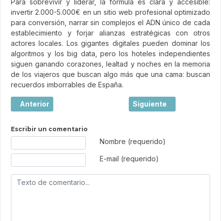
Para sobrevivir y liderar, la fórmula es clara y accesible:
invertir 2.000-5.000€ en un sitio web profesional optimizado
para conversión, narrar sin complejos el ADN único de cada
establecimiento y forjar alianzas estratégicas con otros
actores locales. Los gigantes digitales pueden dominar los
algoritmos y los big data, pero los hoteles independientes
siguen ganando corazones, lealtad y noches en la memoria
de los viajeros que buscan algo más que una cama: buscan
recuerdos imborrables de España.
Artículo anterior: Viajar: mucho más que hacer turismo
Artículo siguiente: El l
Anterior
Siguiente
Escribir un comentario
Texto de comentario
Nombre (requerido)
E-mail (requerido)