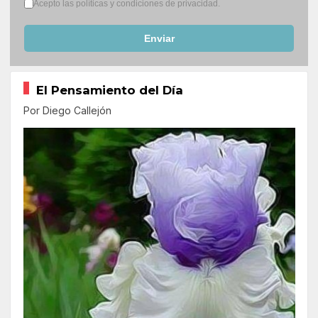
Términos del servicio
*
Acepto las políticas y condiciones de privacidad.
Enviar
El Pensamiento del Día
Por Diego Callejón