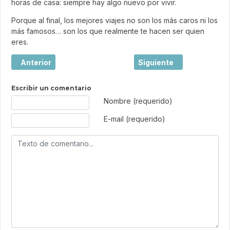
horas de casa: siempre hay algo nuevo por vivir.
Porque al final, los mejores viajes no son los más caros ni los
más famosos… son los que realmente te hacen ser quien
eres.
Artículo anterior: El boom de los city breaks en España: p
Artículo siguiente: Los h
Anterior
Siguiente
Escribir un comentario
Texto de comentario
Nombre (requerido)
E-mail (requerido)