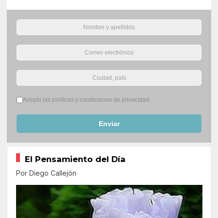
Términos del servicio
*
Acepto las políticas y condiciones de privacidad.
Enviar
El Pensamiento del Día
Por Diego Callejón