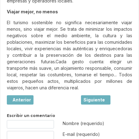
empresas y operadores locales.
Viajar mejor, no menos
El turismo sostenible no significa necesariamente viajar
menos, sino viajar mejor. Se trata de minimizar los impactos
negativos sobre el medio ambiente, la cultura y las
poblaciones, maximizar los beneficios para las comunidades
locales, vivir experiencias más auténticas y enriquecedoras
y contribuir a la preservación de los destinos para las
generaciones futuras.Cada gesto cuenta: elegir un
transporte más suave, un alojamiento responsable, consumir
local, respetar las costumbres, tomarse el tiempo... Todos
estos pequeños actos, multiplicados por millones de
viajeros, hacen una diferencia real.
Artículo anterior: Mostar, la ciudad europea donde un puen
Artículo siguiente: Saler
Anterior
Siguiente
Escribir un comentario
Texto de comentario
Nombre (requerido)
E-mail (requerido)