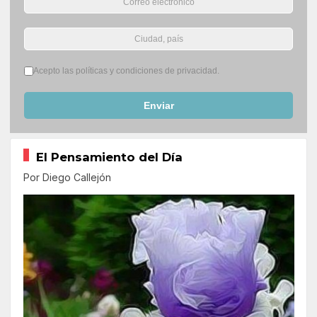
Términos del servicio
*
Acepto las políticas y condiciones de privacidad.
Enviar
El Pensamiento del Día
Por Diego Callejón