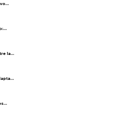
vo...
:...
e la...
apta...
s...