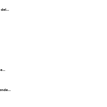
del...
e...
ende...