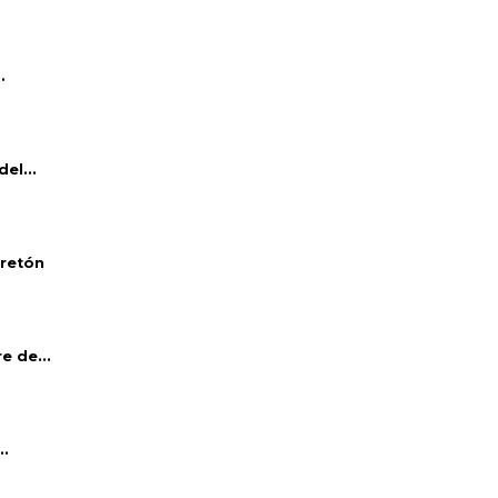
.
el...
bretón
e de...
..