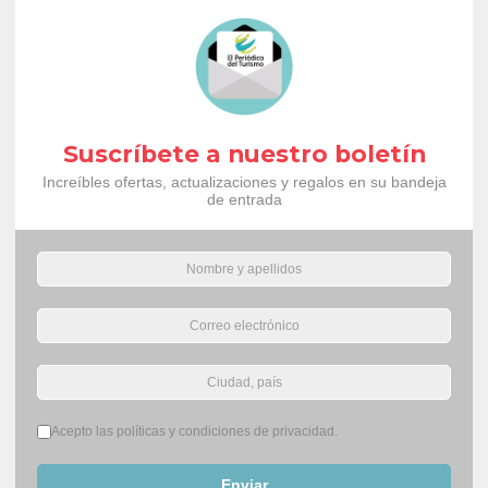
Suscríbete a nuestro boletín
Increíbles ofertas, actualizaciones y regalos en su bandeja
de entrada
Términos del servicio
*
Acepto las políticas y condiciones de privacidad.
Enviar