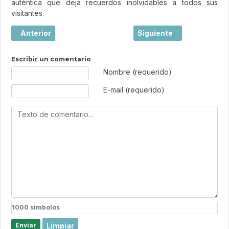
auténtica que deja recuerdos inolvidables a todos sus
visitantes.
Artículo anterior: Collioure, el tesoro mediterráneo entre
Artículo siguiente: El b
Anterior
Siguiente
Escribir un comentario
Texto de comentario
Nombre (requerido)
E-mail (requerido)
1000
simbolos
Limpiar
Enviar