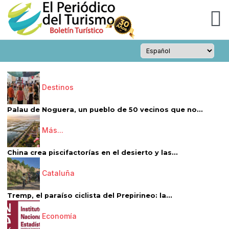
Destinos
Palau de Noguera, un pueblo de 50 vecinos que no...
Más...
China crea piscifactorías en el desierto y las...
Cataluña
Tremp, el paraíso ciclista del Prepirineo: la...
Economía