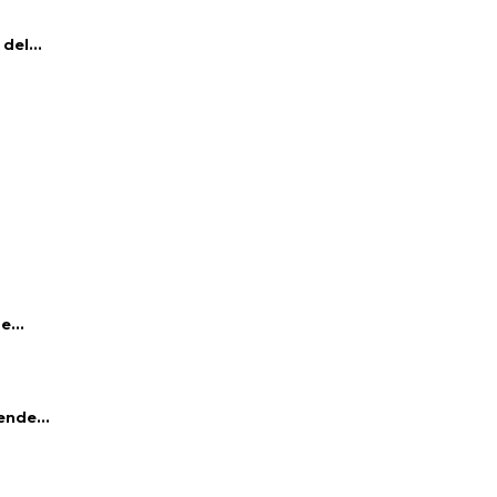
del...
e...
ende...