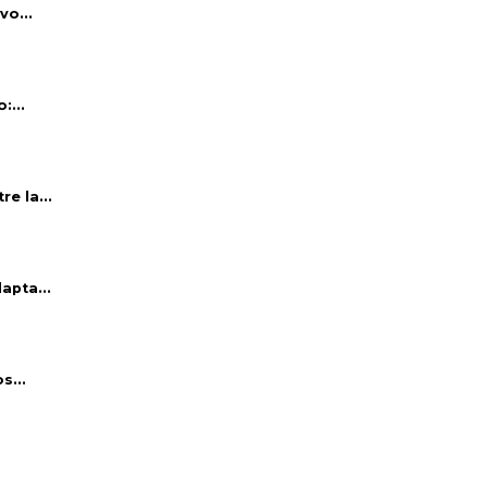
vo...
:...
e la...
apta...
s...