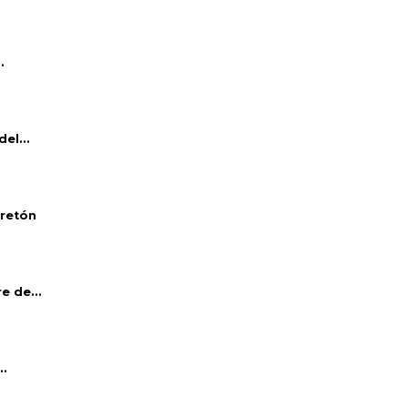
.
el...
bretón
e de...
..