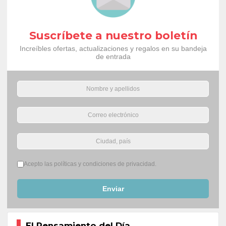
Suscríbete a nuestro boletín
Increíbles ofertas, actualizaciones y regalos en su bandeja
de entrada
Términos del servicio
*
Acepto las políticas y condiciones de privacidad.
Enviar
El Pensamiento del Día