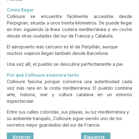
Cómo llegar
Collioure se encuentra fácilmente accesible desde
Perpignan, situada a unos treinta kilómetros. Se puede llegar
en tren siguiendo la línea costera mediterránea o en coche
desde otras ciudades del sur de Francia y Cataluña.
El aeropuerto más cercano es el de Perpiñán, aunque
muchos viajeros llegan también desde Barcelona.
Una vez allí, el pueblo se descubre perfectamente a pie.
Por qué Collioure enamora tanto
Collioure fascina porque conserva una autenticidad cada
vez más rara en la costa mediterránea. El pueblo combina
arte, historia, mar y cultura catalana en un entorno
espectacular.
Entre sus calles coloridas, sus playas, su luz mediterránea y
su ambiente tranquilo, Collioure sigue siendo uno de los
secretos mejor guardados del sur de Francia.
Artículo anterior: La Réunion, una isla francesa entre vol
Artículo siguiente: Burde
Anterior
Siguiente